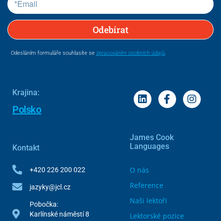
Odebírat
Odesláním formuláře souhlasíte se
zpracováním osobních údajů
.
Krajina:
Polsko
James Cook
Languages
Kontakt
O nás
+420 226 200 022
Reference
jazyky@jcl.cz
Naši lektoři
Pobočka:
Karlínské náměstí 8
Lektorské pozice