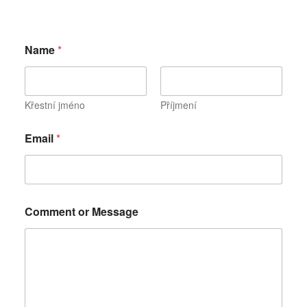
N
Name
*
a
m
e
o
r
Křestní jméno
Příjmení
o
r
Email
*
Comment or Message