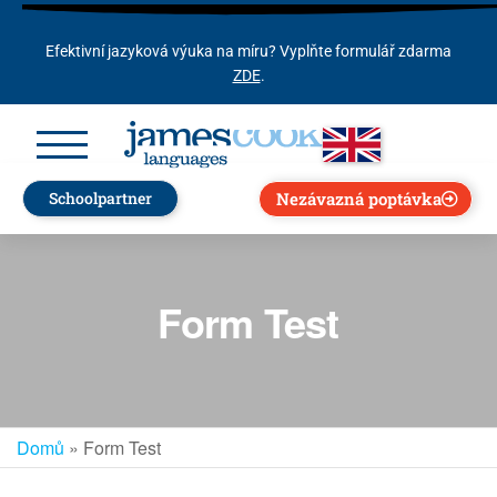
Efektivní jazyková výuka na míru? Vyplňte formulář zdarma
ZDE
.
Nezávazná poptávka
Schoolpartner
Form Test
Domů
»
Form Test