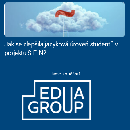
Jak se zlepšila jazyková úroveň studentů v
projektu S⋅E⋅N?
Jsme součástí