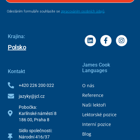
Odesláním formuláře souhlasíte se
zpracováním osobních údajů
.
Krajina:
Polsko
James Cook
Languages
Kontakt
O nás
+420 226 200 022
Reference
jazyky@jcl.cz
Naši lektoři
Pobočka:
Karlínské náměstí 8
Lektorské pozice
186 00, Praha 8
Interní pozice
Sídlo společnosti:
Blog
Národní 416/37