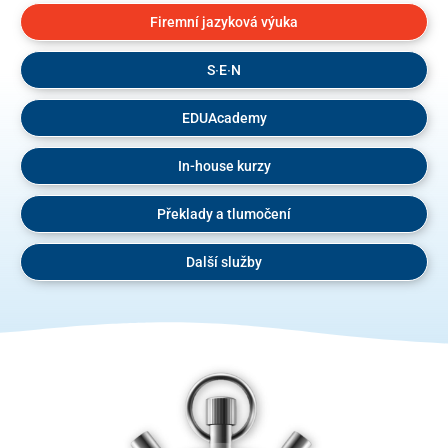
Firemní jazyková výuka
S∙E∙N
EDUAcademy
In-house kurzy
Překlady a tlumočení
Další služby