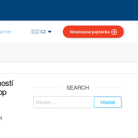
Nezávazná poptávka
artner
🇨🇿 CZ
ostí
SEARCH
op
A