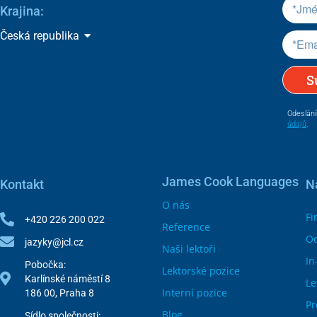
Krajina:
Česká republika
S
Odeslání
údajů
.
James Cook Languages
Kontakt
N
O nás
Fi
+420 226 200 022
Reference
Od
jazyky@jcl.cz
Naši lektoři
In
Pobočka:
Lektorské pozice
Karlínské náměstí 8
Le
Interní pozice
186 00, Praha 8
Pr
Blog
Sídlo společnosti: