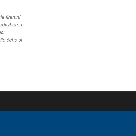
le firemní
předvýběrem
nci
dle čeho si