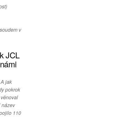
ost)
 soudem v
ík JCL
 námi
 A jak
kdy pokrok
 věnoval
l název
pojilo 110