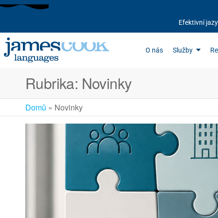
Efektivní ja
O nás
Služby
Re
Rubrika:
Novinky
Domů
»
Novinky