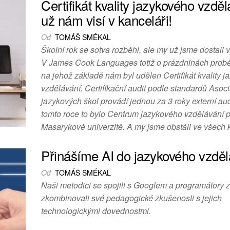
Certifikát kvality jazykového vzděl
už nám visí v kanceláři!
Od
TOMÁŠ SMÉKAL
Školní rok se sotva rozběhl, ale my už jsme dostali 
V James Cook Languages totiž o prázdninách proběh
na jehož základě nám byl udělen Certifikát kvality 
vzdělávání. Certifikační audit podle standardů Asoc
jazykových škol provádí jednou za 3 roky externí aud
tomto roce to bylo Centrum jazykového vzdělávání p
Masarykově univerzitě. A my jsme obstáli ve všech k
Přinášíme AI do jazykového vzděl
Od
TOMÁŠ SMÉKAL
Naši metodici se spojili s Googlem a programátory 
zkombinovali své pedagogické zkušenosti s jejich
technologickými dovednostmi.