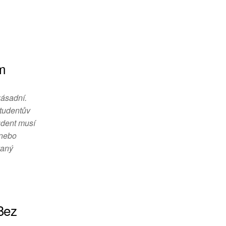
m
zásadní.
tudentův
tudent musí
 nebo
vaný
 Bez