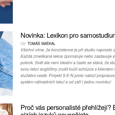
Novinka: Lexikon pro samostudiu
Od
TOMÁŠ SMÉKAL
Všichni víme, že konzistence je při studiu naprosto 
Každá zmeškaná lekce zpomaluje nebo zastavuje s
pokrok. Svět ale není ideální a často se stává, že s
svou lekci angličtiny zrušit kvůli schůzce s klientem
služební cestě. Projekt S∙E∙N proto nabízí propraco
systém náhradních lekcí a od září i jednu novinku!
Proč vás personalisté přehlížejí?
cizích jazyků neuspějete