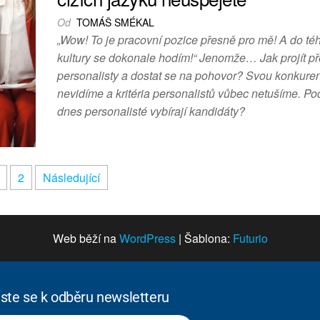
Od
TOMÁŠ SMÉKAL
„Wow! To je pracovní pozice přesně pro mě! A do téh
kultury se dokonale hodím!“ Jenomže… Jak projít 
personalisty a dostat se na pohovor? Svou konkure
nevidíme a kritéria personalistů vůbec netušíme. Po
dnes personalisté vybírají kandidáty?
2
Následující
Web běží na
WordPress
|
Šablona:
Futurio
aste se k odběru newsletteru