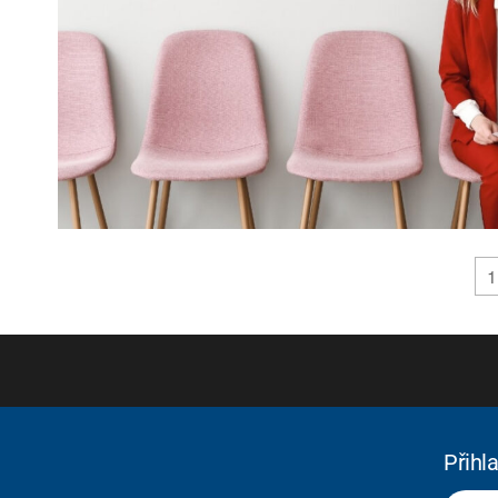
1
Přihl