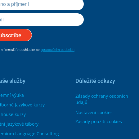
ubscribe
m formuláře souhlasíte se
zpracováním osobních
aše služby
Důležité odkazy
remní výuka
Zásady ochrany osobních
údajů
borné jazykové kurzy
Nastavení cookies
-house kurzy
Zásady použití cookies
tní jazykové tábory
emium Language Consulting