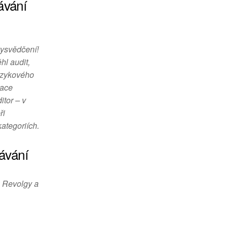
ávání
vysvědčení!
l audit,
jazykového
iace
itor – v
ři
ategoriích.
ávání
z Revolgy a