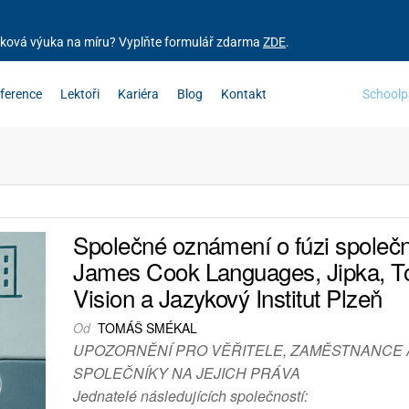
zyková výuka na míru? Vyplňte formulář zdarma
ZDE
.
ference
Lektoři
Kariéra
Blog
Kontakt
Schoolp
Společné oznámení o fúzi společn
James Cook Languages, Jipka, T
Vision a Jazykový Institut Plzeň
Od
TOMÁŠ SMÉKAL
UPOZORNĚNÍ PRO VĚŘITELE, ZAMĚSTNANCE 
SPOLEČNÍKY NA JEJICH PRÁVA
Jednatelé následujících společností: