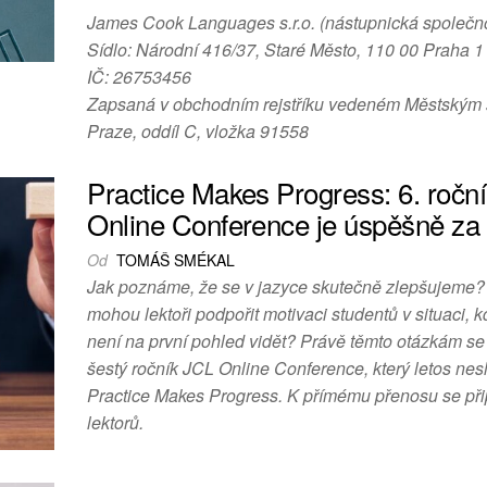
James Cook Languages s.r.o. (nástupnická společn
Sídlo: Národní 416/37, Staré Město, 110 00 Praha 1
IČ: 26753456
Zapsaná v obchodním rejstříku vedeném Městským
Praze, oddíl C, vložka 91558
Practice Makes Progress: 6. ročn
Online Conference je úspěšně za
Od
TOMÁŠ SMÉKAL
Jak poznáme, že se v jazyce skutečně zlepšujeme?
mohou lektoři podpořit motivaci studentů v situaci, 
není na první pohled vidět? Právě těmto otázkám se
šestý ročník JCL Online Conference, který letos nes
Practice Makes Progress. K přímému přenosu se při
lektorů.