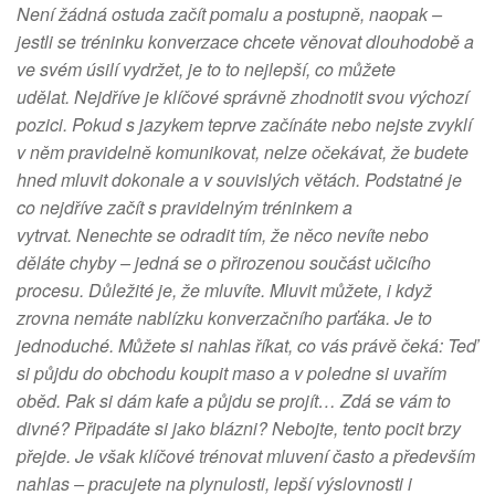
Není žádná ostuda začít pomalu a postupně, naopak –
jestli se tréninku konverzace chcete věnovat dlouhodobě a
ve svém úsilí vydržet, je to to nejlepší, co můžete
udělat. Nejdříve je klíčové správně zhodnotit svou výchozí
pozici. Pokud s jazykem teprve začínáte nebo nejste zvyklí
v něm pravidelně komunikovat, nelze očekávat, že budete
hned mluvit dokonale a v souvislých větách. Podstatné je
co nejdříve začít s pravidelným tréninkem a
vytrvat. Nenechte se odradit tím, že něco nevíte nebo
děláte chyby – jedná se o přirozenou součást učicího
procesu. Důležité je, že mluvíte. Mluvit můžete, i když
zrovna nemáte nablízku konverzačního parťáka. Je to
jednoduché. Můžete si nahlas říkat, co vás právě čeká: Teď
si půjdu do obchodu koupit maso a v poledne si uvařím
oběd. Pak si dám kafe a půjdu se projít… Zdá se vám to
divné? Připadáte si jako blázni? Nebojte, tento pocit brzy
přejde. Je však klíčové trénovat mluvení často a především
nahlas – pracujete na plynulosti, lepší výslovnosti i