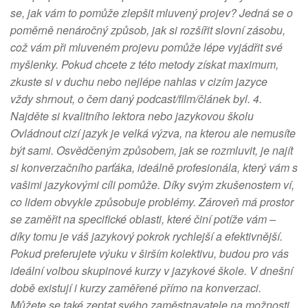
se, jak vám to pomůže zlepšit mluvený projev? Jedná se o
poměrně nenáročný způsob, jak si rozšířit slovní zásobu,
což vám při mluveném projevu pomůže lépe vyjádřit své
myšlenky. Pokud chcete z této metody získat maximum,
zkuste si v duchu nebo nejlépe nahlas v cizím jazyce
vždy shrnout, o čem daný podcast/film/článek byl. 4.
Najděte si kvalitního lektora nebo jazykovou školu
Ovládnout cizí jazyk je velká výzva, na kterou ale nemusíte
být sami. Osvědčeným způsobem, jak se rozmluvit, je najít
si konverzačního parťáka, ideálně profesionála, který vám s
vašimi jazykovými cíli pomůže. Díky svým zkušenostem ví,
co lidem obvykle způsobuje problémy. Zároveň má prostor
se zaměřit na specifické oblasti, které činí potíže vám –
díky tomu je váš jazykový pokrok rychlejší a efektivnější.
Pokud preferujete výuku v širším kolektivu, budou pro vás
ideální volbou skupinové kurzy v jazykové škole. V dnešní
době existují i kurzy zaměřené přímo na konverzaci.
Můžete se také zeptat svého zaměstnavatele na možnosti