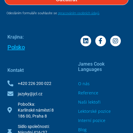
Odesláním formuláře souhlasíte se
zpracováním osobních údajů
.
Krajina:
Polsko
James Cook
Languages
Kontakt
O nás
+420 226 200 022
Reference
jazyky@jcl.cz
Naši lektoři
Pobočka:
Karlínské náměstí 8
Lektorské pozice
186 00, Praha 8
Interní pozice
Sídlo společnosti:
Blog
Národní 416/37