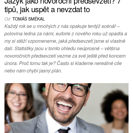
Jazyk jako novoroční předsevzetí? 7
tipů, jak uspět a nevzdat to
Od
TOMÁŠ SMÉKAL
Každý rok se u mnohých z nás opakuje tentýž scénář –
polovina ledna za námi, euforie z nového roku už opadla a
my si stěží vzpomeneme, jaká předsevzetí jsme si vlastně
dali. Statistiky jsou v tomto ohledu neúprosné – většina
novoročních předsevzetí vezme za své ještě před koncem
února. Proč tomu tak je? Často si klademe nereálné cíle
nebo nám chybí jasný plán.