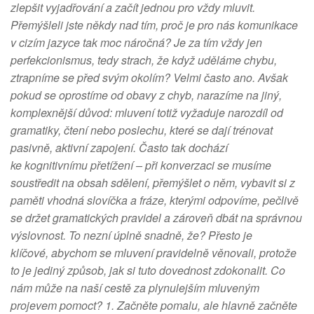
zlepšit vyjadřování a začít jednou pro vždy mluvit.
Přemýšleli jste někdy nad tím, proč je pro nás komunikace
v cizím jazyce tak moc náročná? Je za tím vždy jen
perfekcionismus, tedy strach, že když uděláme chybu,
ztrapníme se před svým okolím? Velmi často ano. Avšak
pokud se oprostíme od obavy z chyb, narazíme na jiný,
komplexnější důvod: mluvení totiž vyžaduje narozdíl od
gramatiky, čtení nebo poslechu, které se dají trénovat
pasivně, aktivní zapojení. Často tak dochází
ke kognitivnímu přetížení – při konverzaci se musíme
soustředit na obsah sdělení, přemýšlet o něm, vybavit si z
paměti vhodná slovíčka a fráze, kterými odpovíme, pečlivě
se držet gramatických pravidel a zároveň dbát na správnou
výslovnost. To nezní úplně snadně, že? Přesto je
klíčové, abychom se mluvení pravidelně věnovali, protože
to je jediný způsob, jak si tuto dovednost zdokonalit. Co
nám může na naší cestě za plynulejším mluveným
projevem pomoct? 1. Začněte pomalu, ale hlavně začněte