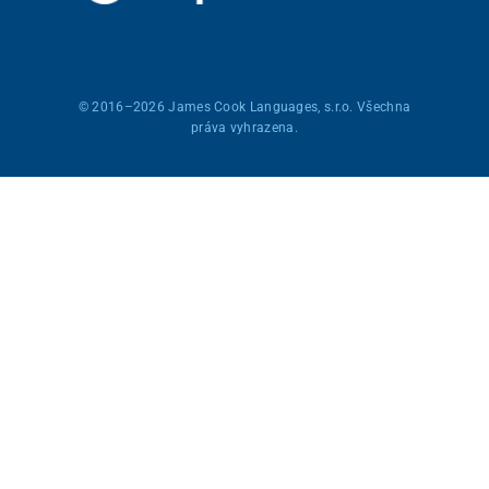
© 2016–2026
James Cook Languages, s.r.o.
Všechna
práva vyhrazena.