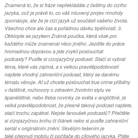
Znamená to, že si fráze nepřekládáte z češtiny do cizího
jazyka, což je právě to, co váš mluvený projev mnohdy
zpomaluje, ale že je cizí jazyk už součástí vašeho života.
Všechno chce ale čas a pořádnou dávku trpělivosti. 3.
Obklopte se jazykem Známá poučka, která však pro
každého může znamenat něco jiného. Jezdíte do práce
hromadnou dopravou a jste zvyklí poslouchat
podcasty? Pusťte si cizojazyčný podcast. Stačí si vybrat
téma, které vás zajímá, a s velkou pravděpodobností
najdete vhodný zahraniční podcast, který se danému
tématu věnuje. Ať už chcete poslouchat true crime příběhy
v italštině, rozhovory o zdravém životním stylu ve
španělštině, nebo třeba novinky ze světa v angličtině, je
velká pravděpodobnost, že přesně takový podcast najdete,
stačí trochu zapátrat. Nejste fanoušek podcastů? Přečtěte
si cizojazyčnou knihu či článek nebo si pusťte zahraniční
seriál v originálním znění. Skvělým řešením je
také přepnutí mobilu či počítače do cílového jazyka. Ptáte