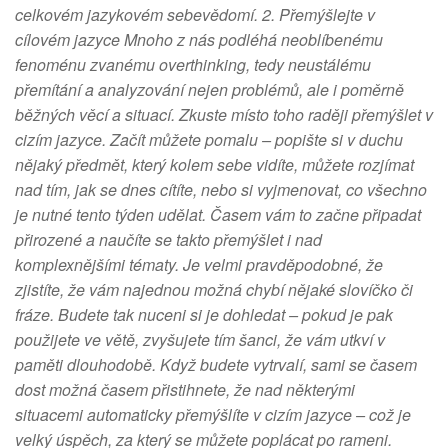
celkovém jazykovém sebevědomí. 2. Přemýšlejte v
cílovém jazyce Mnoho z nás podléhá neoblíbenému
fenoménu zvanému overthinking, tedy neustálému
přemítání a analyzování nejen problémů, ale i poměrně
běžných věcí a situací. Zkuste místo toho raději přemýšlet v
cizím jazyce. Začít můžete pomalu – popište si v duchu
nějaký předmět, který kolem sebe vidíte, můžete rozjímat
nad tím, jak se dnes cítíte, nebo si vyjmenovat, co všechno
je nutné tento týden udělat. Časem vám to začne připadat
přirozené a naučíte se takto přemýšlet i nad
komplexnějšími tématy. Je velmi pravděpodobné, že
zjistíte, že vám najednou možná chybí nějaké slovíčko či
fráze. Budete tak nuceni si je dohledat – pokud je pak
použijete ve větě, zvyšujete tím šanci, že vám utkví v
paměti dlouhodobě. Když budete vytrvalí, sami se časem
dost možná časem přistihnete, že nad některými
situacemi automaticky přemýšlíte v cizím jazyce – což je
velký úspěch, za který se můžete poplácat po rameni.