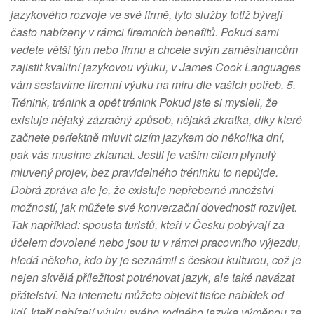
jazykového rozvoje ve své firmě, tyto služby totiž bývají
často nabízeny v rámci firemních benefitů. Pokud sami
vedete větší tým nebo firmu a chcete svým zaměstnancům
zajistit kvalitní jazykovou výuku, v James Cook Languages
vám sestavíme firemní výuku na míru dle vašich potřeb. 5.
Trénink, trénink a opět trénink Pokud jste si mysleli, že
existuje nějaký zázračný způsob, nějaká zkratka, díky které
začnete perfektně mluvit cizím jazykem do několika dní,
pak vás musíme zklamat. Jestli je vaším cílem plynulý
mluvený projev, bez pravidelného tréninku to nepůjde.
Dobrá zpráva ale je, že existuje nepřeberné množství
možností, jak můžete své konverzační dovednosti rozvíjet.
Tak například: spousta turistů, kteří v Česku pobývají za
účelem dovolené nebo jsou tu v rámci pracovního výjezdu,
hledá někoho, kdo by je seznámil s českou kulturou, což je
nejen skvělá příležitost potrénovat jazyk, ale také navázat
přátelství. Na internetu můžete objevit tisíce nabídek od
lidí, kteří nabízejí výuku svého rodného jazyka výměnou za