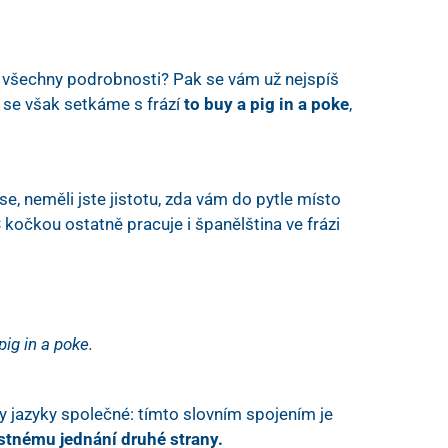
ali všechny podrobnosti? Pak se vám už nejspíš
 se však setkáme s frází
to buy a pig in a poke
,
ase, neměli jste jistotu, zda vám do pytle místo
 kočkou ostatně pracuje i španělština ve frázi
pig in a poke.
hny jazyky společné: tímto slovním spojením je
tnému jednání druhé strany.