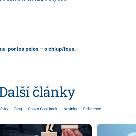
ina:
por los pelos – o chlup/fous.
Další články
pěvky
Blog
Cook's Cookbook
Novinky
Reference