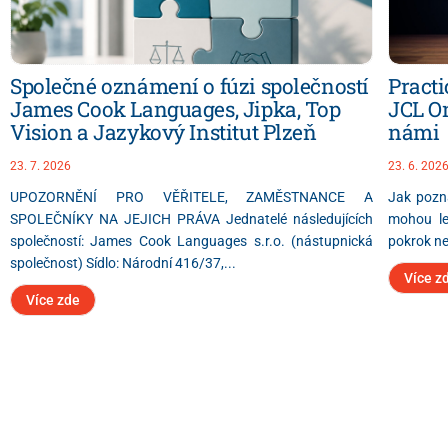
Společné oznámení o fúzi společností
Practi
James Cook Languages, Jipka, Top
JCL On
Vision a Jazykový Institut Plzeň
námi
23. 7. 2026
23. 6. 202
UPOZORNĚNÍ PRO VĚŘITELE, ZAMĚSTNANCE A
Jak pozn
SPOLEČNÍKY NA JEJICH PRÁVA Jednatelé následujících
mohou lek
společností: James Cook Languages s.r.o. (nástupnická
pokrok ne
společnost) Sídlo: Národní 416/37,...
Více z
Více zde