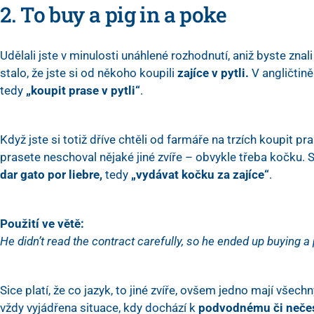
2. To buy a pig in a poke
Udělali jste v minulosti unáhlené rozhodnutí, aniž byste zn
stalo, že jste si od někoho koupili
zajíce v pytli.
V angličtině
tedy
„koupit prase v pytli“
.
Když jste si totiž dříve chtěli od farmáře na trzích koupit pr
prasete neschoval nějaké jiné zvíře – obvykle třeba kočku. S
dar gato por liebre,
tedy
„vydávat kočku za zajíce“
.
Použití ve větě:
He didn’t read the contract carefully, so he ended up buying a 
Sice platí, že co jazyk, to jiné zvíře, ovšem jedno mají všec
vždy vyjádřena situace, kdy dochází k
podvodnému či nečes