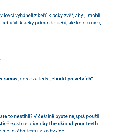
ovci vyháněli z keřů klacky zvěř, aby ji mohli
ak nebušili klacky přímo do keřů, ale kolem nich,
.
as ramas
, doslova tedy
„chodit po větvích“
.
te to nestihli? V češtině byste nejspíš použili
čtině existuje idiom
by the skin of your teeth
.
 biblického textu, z knihy Job.