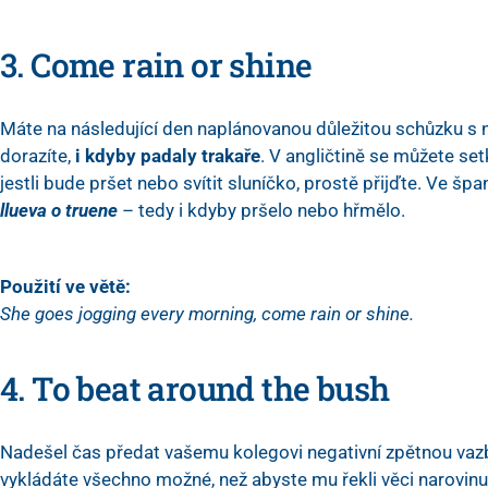
3. Come rain or shine
Máte na následující den naplánovanou důležitou schůzku s 
dorazíte,
i kdyby padaly trakaře
. V angličtině se můžete se
jestli bude pršet nebo svítit sluníčko, prostě přijďte. Ve špa
llueva o truene
– tedy i kdyby pršelo nebo hřmělo.
Použití ve větě:
She goes jogging every morning, come rain or shine.
4. To beat around the bush
Nadešel čas předat vašemu kolegovi negativní zpětnou vazb
vykládáte všechno možné, než abyste mu řekli věci narovinu