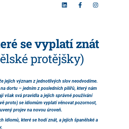
eré se vyplatí znát
nělské protějšky)
ože jejich význam z jednotlivých slov neodvodíme.
 na dortu – jedním z posledních pilířů, který nám
í však svá pravidla a jejich správné používání
rávě proto) se idiomům vyplatí věnovat pozornost,
luvený projev na novou úroveň.
h idiomů, které se hodí znát, a jejich španělské a
y.