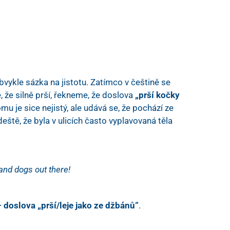
bvykle sázka na jistotu. Zatímco v češtině se
, že silně prší, řekneme, že doslova
„prší kočky
mu je sice nejistý, ale udává se, že pochází ze
 deště, že byla v ulicích často vyplavovaná těla
 and dogs out there!
– doslova „prší/leje jako ze džbánů“
.