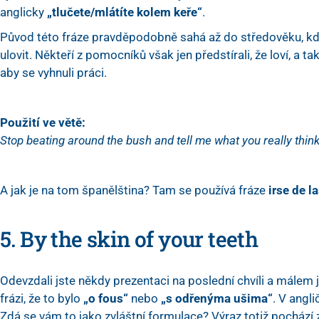
anglicky
„tlučete/mlátíte kolem keře“
.
Původ této fráze pravděpodobně sahá až do středověku, kdy l
ulovit. Někteří z pomocníků však jen předstírali, že loví, a t
aby se vyhnuli práci.
Použití ve větě:
Stop beating around the bush and tell me what you really think
A jak je na tom španělština? Tam se používá fráze
irse de l
5. By the skin of your teeth
Odevzdali jste někdy prezentaci na poslední chvíli a málem js
frázi, že to bylo
„o fous“
nebo
„s odřenýma ušima“
. V angli
Zdá se vám to jako zvláštní formulace? Výraz totiž pochází z