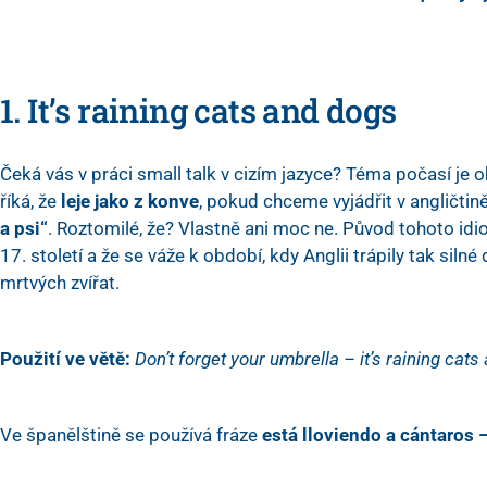
1. It’s raining cats and dogs
Čeká vás v práci small talk v cizím jazyce? Téma počasí je o
říká, že
leje jako z konve
, pokud chceme vyjádřit v angličtině
a psi“
. Roztomilé, že? Vlastně ani moc ne. Původ tohoto idio
17. století a že se váže k období, kdy Anglii trápily tak silné
mrtvých zvířat.
Použití ve větě:
Don’t forget your umbrella – it’s raining cats
Ve španělštině se používá fráze
está lloviendo a cántaros 