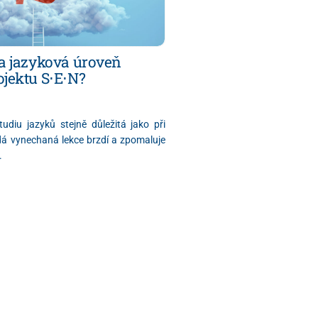
la jazyková úroveň
ojektu S⋅E⋅N?
tudiu jazyků stejně důležitá jako při
ždá vynechaná lekce brzdí a zpomaluje
.