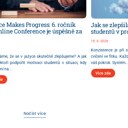
ce Makes Progress: 6. ročník
Jak se zlepši
line Conference je úspěšně za
studentů v pr
19. 6. 2026
6
Konzistence je při s
cvičení ve fitku. Ka
áme, že se v jazyce skutečně zlepšujeme? A jak
váš pokrok. Systém..
toři podpořit motivaci studentů v situaci, kdy
ní na...
Více zde
de
Načíst více