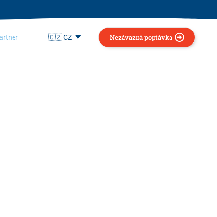
Nezávazná poptávka
artner
🇨🇿 CZ