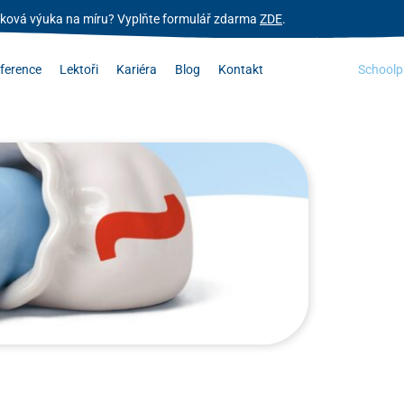
zyková výuka na míru? Vyplňte formulář zdarma
ZDE
.
ference
Lektoři
Kariéra
Blog
Kontakt
Schoolp