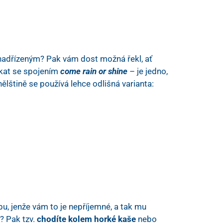
nadřízeným? Pak vám dost možná řekl, ať
tkat se spojením
come rain or shine
– je jedno,
nělštině se používá lehce odlišná varianta:
u, jenže vám to je nepříjemné, a tak mu
? Pak tzv.
chodíte kolem horké kaše
nebo