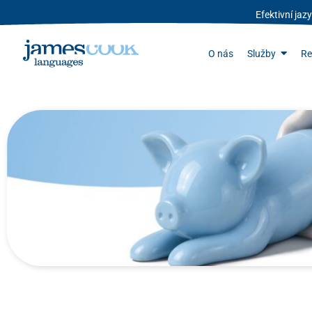
Efektivní ja
O nás
Služby
Re