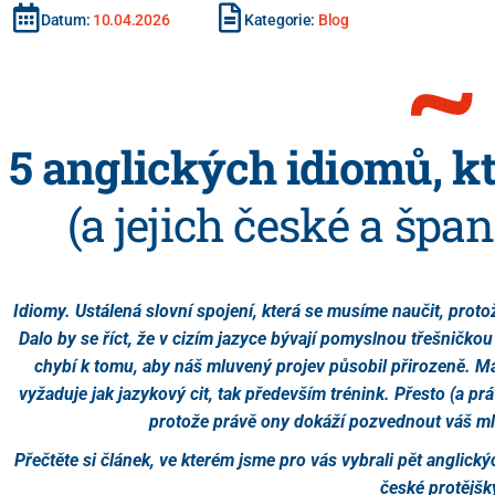
Datum:
10.04.2026
Kategorie:
Blog
5 anglických idiomů, kt
(a jejich české a špa
Idiomy. Ustálená slovní spojení, která se musíme naučit, prot
Dalo by se říct, že v cizím jazyce bývají pomyslnou třešničkou
chybí k tomu, aby náš mluvený projev působil přirozeně. Maj
vyžaduje jak jazykový cit, tak především trénink. Přesto (a p
protože právě ony dokáží pozvednout váš m
Přečtěte si článek, ve kterém jsme pro vás vybrali pět anglickýc
české protějšk