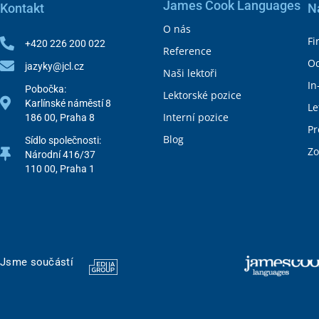
James Cook Languages
Kontakt
N
O nás
Fi
+420 226 200 022
Reference
Od
jazyky@jcl.cz
Naši lektoři
In
Pobočka:
Lektorské pozice
Karlínské náměstí 8
Le
Interní pozice
186 00, Praha 8
Pr
Blog
Sídlo společnosti:
Zo
Národní 416/37
110 00, Praha 1
Jsme součástí