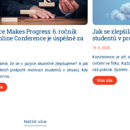
ce Makes Progress: 6. ročník
Jak se zlepši
line Conference je úspěšně za
studentů v pr
19. 6. 2026
6
Konzistence je při s
cvičení ve fitku. Ka
áme, že se v jazyce skutečně zlepšujeme? A jak
váš pokrok. Systém..
toři podpořit motivaci studentů v situaci, kdy
ní na...
Více zde
de
Načíst více