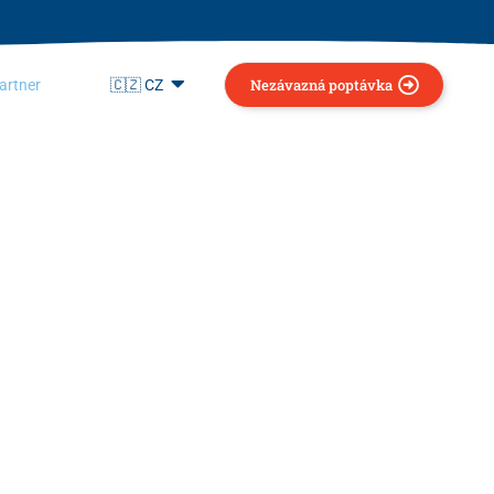
Nezávazná poptávka
artner
🇨🇿 CZ