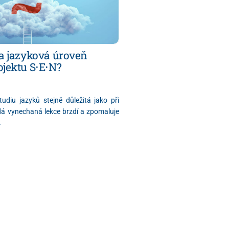
la jazyková úroveň
ojektu S⋅E⋅N?
tudiu jazyků stejně důležitá jako při
ždá vynechaná lekce brzdí a zpomaluje
.