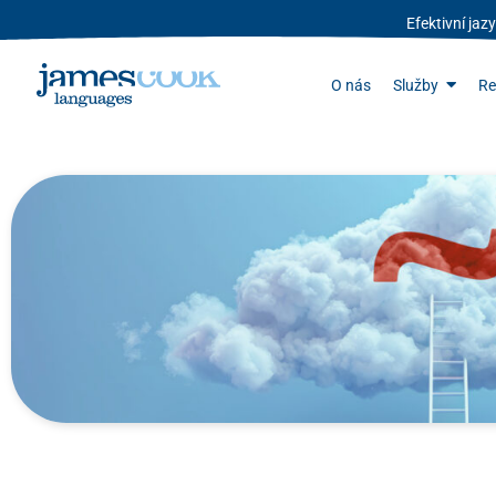
Efektivní ja
O nás
Služby
Re