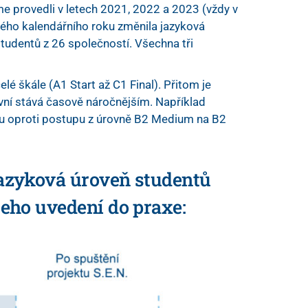
sme provedli v letech 2021, 2022 a 2023 (vždy v
ulého kalendářního roku změnila jazyková
tudentů z 26 společností. Všechna tři
 škále (A1 Start až C1 Final). Přitom je
rovní stává časově náročnějším. Například
u oproti postupu z úrovně B2 Medium na B2
jazyková úroveň studentů
jeho uvedení do praxe: