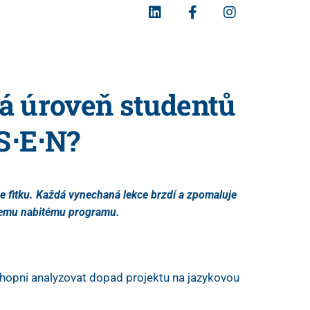
vá úroveň studentů
 S⋅E⋅N?
 ve fitku. Každá vynechaná lekce brzdí a zpomaluje
ašemu nabitému programu.
chopni analyzovat dopad projektu na jazykovou