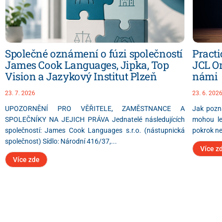
Společné oznámení o fúzi společností
Practi
James Cook Languages, Jipka, Top
JCL On
Vision a Jazykový Institut Plzeň
námi
23. 7. 2026
23. 6. 202
UPOZORNĚNÍ PRO VĚŘITELE, ZAMĚSTNANCE A
Jak pozn
SPOLEČNÍKY NA JEJICH PRÁVA Jednatelé následujících
mohou lek
společností: James Cook Languages s.r.o. (nástupnická
pokrok ne
společnost) Sídlo: Národní 416/37,...
Více z
Více zde