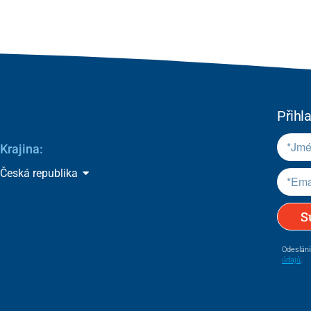
Přihl
Krajina:
Česká republika
S
Odeslání
údajů
.