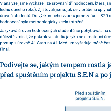
V analýze jsme vycházeli ze srovnání tří hodnocení, která j
lednu daného roku). Zjišťovali jsme, jak se v průběhu uplyn
úroveň studentů. Do výzkumného vzorku jsme zařadili 320 s
hodnocení byla metodologicky zcela totožná.
Jazyková úroveň hodnocených studentů se pohybovala na celé
důležité zmínit, že pokrok ve studiu jazyka se s rostoucí ú
postup z úrovně A1 Start na A1 Medium vyžaduje méně čas
Final.
Podívejte se, jakým tempem rostla 
před spuštěním projektu S.E.N a po 