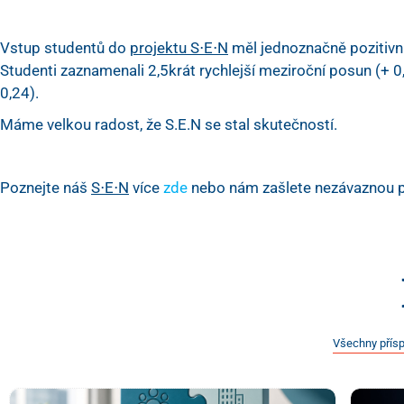
Vstup studentů do
projektu S⋅E⋅N
měl jednoznačně pozitivní
Studenti zaznamenali 2,5krát rychlejší meziroční posun (+ 
0,24).
Máme velkou radost, že S.E.N se stal skutečností.
Poznejte náš
S⋅E⋅N
více
zde
nebo nám zašlete nezávaznou 
Všechny přís