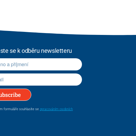
aste se k odběru newsletteru
ubscribe
m formuláře souhlasíte se
zpracováním osobních