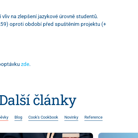
 vliv na zlepšení jazykové úrovně studentů.
0,59) oproti období před spuštěním projektu (+
poptávku
zde
.
Další články
pěvky
Blog
Cook's Cookbook
Novinky
Reference