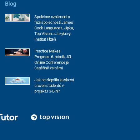
Blog
Společné oznámení o
fúzi společností James
Cook Languages, Jipka,
Top Vision a Jazykový
Institut Plzeň
Practice Makes
Progress: 6. ročník JCL
Online Conference je
úspěšně za námi
Jak se zlepšila jazyková
úroveň studentů v
projektu S⋅E⋅N?