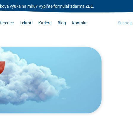
zyková výuka na míru? Vyplňte formulář zdarma
ZDE
.
ference
Lektoři
Kariéra
Blog
Kontakt
Schoolp