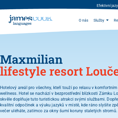
Efektivní ja
O nás
Služby
Re
Maxmilian
lifestyle resort Louč
Hotelový areál pro všechny, kteří touží po relaxu v komfortním 
wellness. Hotel se nachází v bezprostřední blízkosti Zámku L
skvěle doplňuje tuto turistickou atrakci svými službami. Dopřej
kvalitní odpočinek a výuku jazyků v místě, kde ráno slyšíte zp
večer uléháte, zatímco za okny šumí koruny staletých stromů.