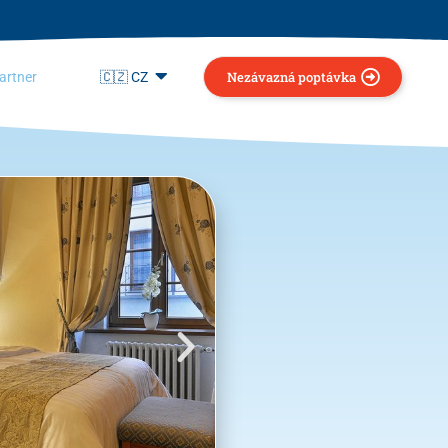
Nezávazná poptávka
artner
🇨🇿 CZ