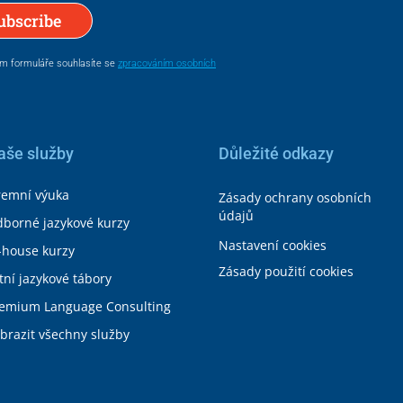
ubscribe
m formuláře souhlasíte se
zpracováním osobních
aše služby
Důležité odkazy
remní výuka
Zásady ochrany osobních
údajů
borné jazykové kurzy
Nastavení cookies
-house kurzy
Zásady použití cookies
tní jazykové tábory
emium Language Consulting
brazit všechny služby