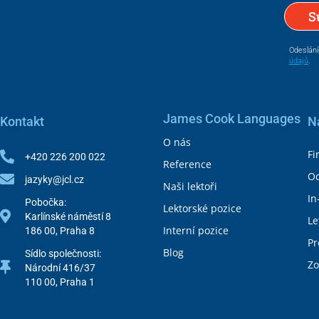
S
Odeslání
údajů
.
James Cook Languages
Kontakt
N
O nás
Fi
+420 226 200 022
Reference
Od
jazyky@jcl.cz
Naši lektoři
In
Pobočka:
Lektorské pozice
Karlínské náměstí 8
Le
Interní pozice
186 00, Praha 8
Pr
Blog
Sídlo společnosti:
Zo
Národní 416/37
110 00, Praha 1