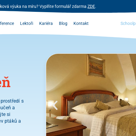
zyková výuka na míru? Vyplňte formulář zdarma
ZDE
.
ference
Lektoři
Kariéra
Blog
Kontakt
Schoolp
eň
prostředí s
oučeň a
te si
ěv ptáků a