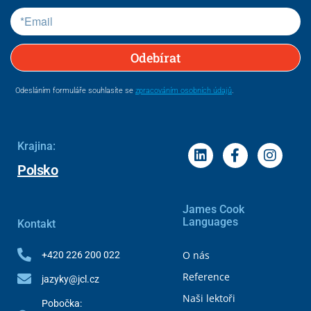
Odebírat
Odesláním formuláře souhlasíte se
zpracováním osobních údajů
.
Krajina:
Polsko
James Cook
Languages
Kontakt
O nás
+420 226 200 022
Reference
jazyky@jcl.cz
Naši lektoři
Pobočka: