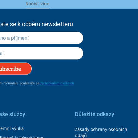
Načíst více
aste se k odběru newsletteru
ubscribe
m formuláře souhlasíte se
zpracováním osobních
aše služby
Důležité odkazy
remní výuka
Zásady ochrany osobních
údajů
borné jazykové kurzy