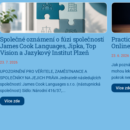
Společné oznámení o fúzi společností
Practi
James Cook Languages, Jipka, Top
Online
Vision a Jazykový Institut Plzeň
23. 6. 2026
23. 7. 2026
Jak poznám
mohou lekt
UPOZORNĚNÍ PRO VĚŘITELE, ZAMĚSTNANCE A
pokrok nen
SPOLEČNÍKY NA JEJICH PRÁVA Jednatelé následujících
společností: James Cook Languages s.r.o. (nástupnická
Více zd
společnost) Sídlo: Národní 416/37,...
Více zde