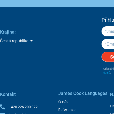
Přihl
Krajina:
Česká republika
S
Odeslání
údajů
.
James Cook Languages
Kontakt
N
O nás
Fi
+420 226 200 022
Reference
Od