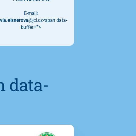
E-mail:
vla.elsnerova
@jcl.cz<span data-
buffer="
">
n data-