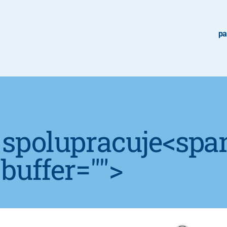
pa
 spolupracuje<spa
buffer="
">