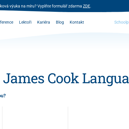
zyková výuka na míru? Vyplňte formulář zdarma
ZDE
.
ference
Lektoři
Kariéra
Blog
Kontakt
Schoolp
at James Cook Langu
ou?
Housing Security
Housing Security