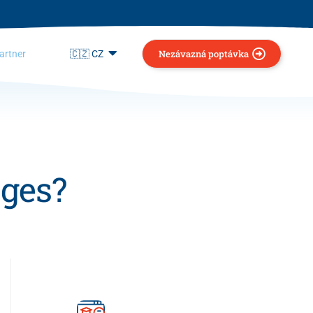
Nezávazná poptávka
artner
🇨🇿 CZ
ages?
Full Support​