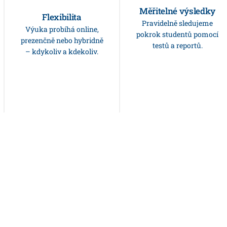
Měřitelné výsledky
Find out how much your
Find out how much your
Flexibilita
Pravidelně sledujeme
place is worth in less
place is worth in less
Výuka probíhá online,
pokrok studentů pomocí
than a minute. Get
than a minute. Get
prezenčně nebo hybridně
testů a reportů.
monthly updates for
monthly updates for
– kdykoliv a kdekoliv.
your properties.
your properties.