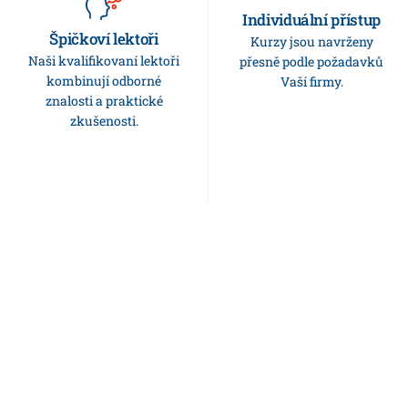
Individuální přístup
Find out how much your
Špičkoví lektoři
Kurzy jsou navrženy
place is worth in less
Naši kvalifikovaní lektoři
přesně podle požadavků
than a minute. Get
kombinují odborné
Vaší firmy.
monthly updates for
znalosti a praktické
your properties.
zkušenosti.