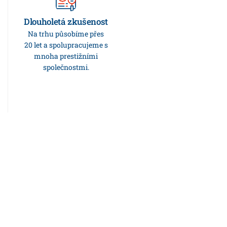
Find out how much your
Dlouholetá zkušenost
place is worth in less
Na trhu působíme přes
than a minute. Get
20 let a spolupracujeme s
monthly updates for
mnoha prestižními
your properties.
společnostmi.