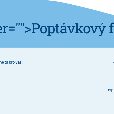
er="
">Poptávkový 
e tu pro vás!
<sp