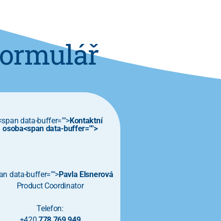
formulář
<span data-buffer="
">
Kontaktní
osoba<span data-buffer="
">
an data-buffer="
">
Pavla Elsnerová
Product Coordinator
Telefon:
+420
778 769 949