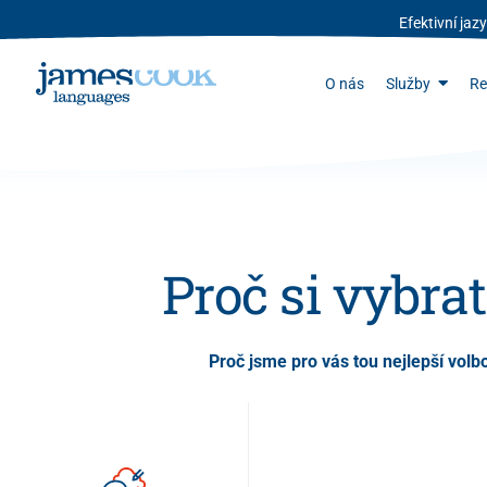
Efektivní ja
O nás
Služby
Re
Proč si vybr
Proč jsme pro vás tou nejlepší volb
Housing Security