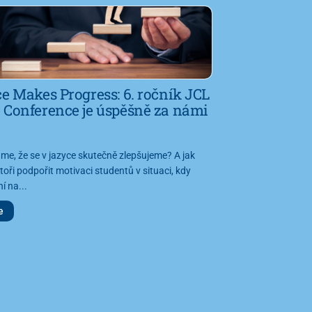
ce Makes Progress: 6. ročník JCL
 Conference je úspěšně za námi
e, že se v jazyce skutečně zlepšujeme? A jak
oři podpořit motivaci studentů v situaci, kdy
í na...
e