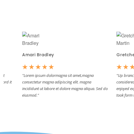
Amari Bradley
Gretchen Mar
☆
☆
☆
☆
☆
☆
☆
☆
☆
"Lorem ipsum dolormagna sit amet,magna
"Up branch to eas
consectetur magna adipiscing elit. magna
considered accep
incididunt ut labore et dolore magna aliqua. Sed do
enjoyed expression
eiusmod."
took form the nor 