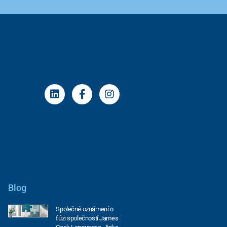
Blog
Společné oznámení o
fúzi společností James